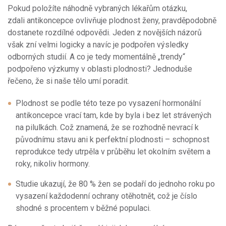
Pokud položíte náhodně vybraných lékařům otázku,
zdali antikoncepce ovlivňuje plodnost ženy, pravděpodobně
dostanete rozdílné odpovědi. Jeden z novějších názorů
však zní velmi logicky a navíc je podpořen výsledky
odborných studií. A co je tedy momentálně „trendy“
podpořeno výzkumy v oblasti plodnosti? Jednoduše
řečeno, že si naše tělo umí poradit.
Plodnost se podle této teze po vysazení hormonální
antikoncepce vrací tam, kde by byla i bez let strávených
na pilulkách. Což znamená, že se rozhodně nevrací k
původnímu stavu ani k perfektní plodnosti – schopnost
reprodukce tedy utrpěla v průběhu let okolním světem a
roky, nikoliv hormony.
Studie ukazují, že 80 % žen se podaří do jednoho roku po
vysazení každodenní ochrany otěhotnět, což je číslo
shodné s procentem v běžné populaci.