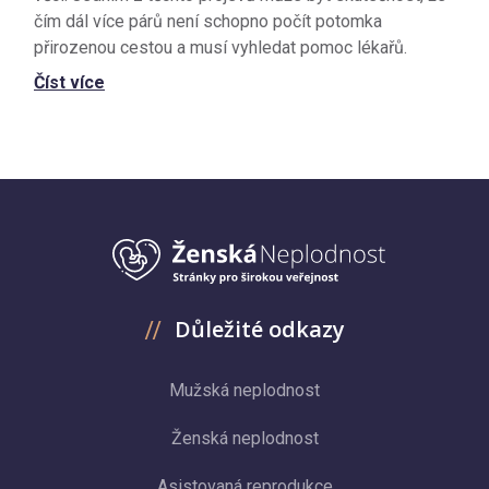
čím dál více párů není schopno počít potomka
přirozenou cestou a musí vyhledat pomoc lékařů.
Číst více
Důležité odkazy
Mužská neplodnost
Ženská neplodnost
Asistovaná reprodukce