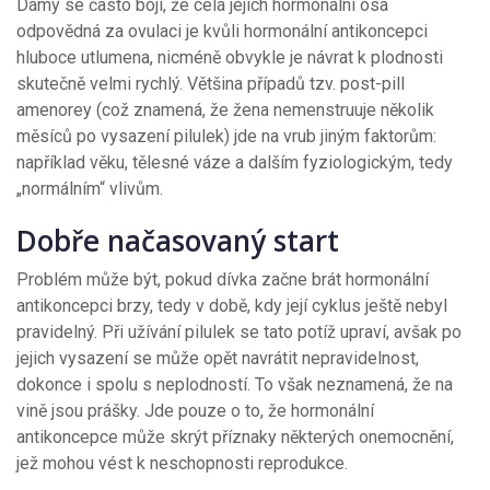
Dámy se často bojí, že celá jejich hormonální osa
odpovědná za ovulaci je kvůli hormonální antikoncepci
hluboce utlumena, nicméně obvykle je návrat k plodnosti
skutečně velmi rychlý. Většina případů tzv. post-pill
amenorey (což znamená, že žena nemenstruuje několik
měsíců po vysazení pilulek) jde na vrub jiným faktorům:
například věku, tělesné váze a dalším fyziologickým, tedy
„normálním“ vlivům.
Dobře načasovaný start
Problém může být, pokud dívka začne brát hormonální
antikoncepci brzy, tedy v době, kdy její cyklus ještě nebyl
pravidelný. Při užívání pilulek se tato potíž upraví, avšak po
jejich vysazení se může opět navrátit nepravidelnost,
dokonce i spolu s neplodností. To však neznamená, že na
vině jsou prášky. Jde pouze o to, že hormonální
antikoncepce může skrýt příznaky některých onemocnění,
jež mohou vést k neschopnosti reprodukce.