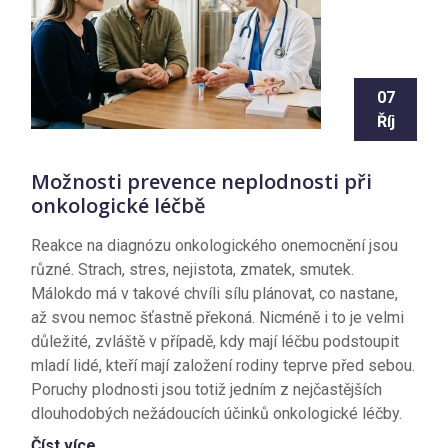
07
Říj
Možnosti prevence neplodnosti při
onkologické léčbě
Reakce na diagnózu onkologického onemocnění jsou
různé. Strach, stres, nejistota, zmatek, smutek.
Málokdo má v takové chvíli sílu plánovat, co nastane,
až svou nemoc šťastně překoná. Nicméně i to je velmi
důležité, zvláště v případě, kdy mají léčbu podstoupit
mladí lidé, kteří mají založení rodiny teprve před sebou.
Poruchy plodnosti jsou totiž jedním z nejčastějších
dlouhodobých nežádoucích účinků onkologické léčby.
Číst více