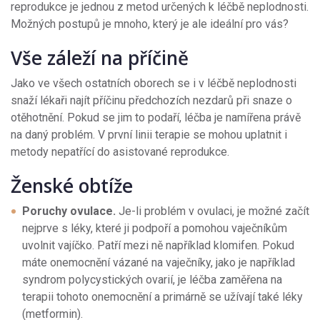
reprodukce je jednou z metod určených k léčbě neplodnosti.
Možných postupů je mnoho, který je ale ideální pro vás?
Vše záleží na příčině
Jako ve všech ostatních oborech se i v léčbě neplodnosti
snaží lékaři najít příčinu předchozích nezdarů při snaze o
otěhotnění. Pokud se jim to podaří, léčba je namířena právě
na daný problém. V první linii terapie se mohou uplatnit i
metody nepatřící do asistované reprodukce.
Ženské obtíže
Poruchy ovulace.
Je-li problém v ovulaci, je možné začít
nejprve s léky, které ji podpoří a pomohou vaječníkům
uvolnit vajíčko. Patří mezi ně například klomifen. Pokud
máte onemocnění vázané na vaječníky, jako je například
syndrom polycystických ovarií, je léčba zaměřena na
terapii tohoto onemocnění a primárně se užívají také léky
(metformin).