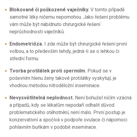
Blokované či poškozené vaječníky.
V tomto případě
samotné léky ničemu nepomohou. Jako řešení problému
vám může být nabídnuto chirurgické řešení
neprůchodnosti vaječníků.
Endometrióza.
I zde může být chirurgické řešení první
volbou, a to především tehdy, jedná-li se o lehkou či
střední formu.
Tvorba protilátek proti spermiím.
Pokud se v
poševním hlenu ženy takové protilátky vyskytují, je
vhodnou metodou nitroděložní inseminace.
Nevysvětlitelná neplodnost.
Není bohužel ničím vzácná
a případů, kdy se lékařům nepodaří odhalit důvod
problematického otěhotnění, není málo. První postup je
konzervativní a spočívá v podpoře ovulace či nápomoci
pohlavním buňkám v podobě inseminace.