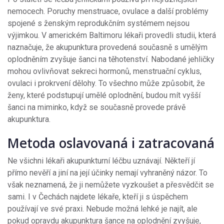
nemocech. Poruchy menstruace, ovulace a další problémy
spojené s ženským reprodukčním systémem nejsou
výjimkou. V americkém Baltimoru lékaři provedli studii, která
naznačuje, že akupunktura provedená současně s umělým
oplodněním zvyšuje šanci na těhotenství. Nabodané jehličky
mohou ovlivňovat sekreci hormonů, menstruační cyklus,
ovulaci i prokrvení dělohy. To všechno může způsobit, že
ženy, které podstupují umělé oplodnění, budou mít vyšší
šanci na miminko, když se současně provede právě
akupunktura.
Metoda oslavovaná i zatracovaná
Ne všichni lékaři akupunkturní léčbu uznávají. Někteří jí
přímo nevěří a jiní na její účinky nemají vyhraněný názor. To
však neznamená, že ji nemůžete vyzkoušet a přesvědčit se
sami. I v Čechách najdete lékaře, kteří ji s úspěchem
používají ve své praxi. Nebude možná lehké je najít, ale
pokud opravdu akupunktura šance na oplodnění zvyšuje,