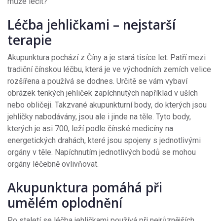
může léčit?
Léčba jehličkami – nejstarší
terapie
Akupunktura pochází z Číny a je stará tisíce let. Patří mezi
tradiční čínskou léčbu, která je ve východních zemích velice
rozšířena a používá se dodnes. Určitě se vám vybaví
obrázek tenkých jehliček zapíchnutých například v uších
nebo obličeji. Takzvané akupunkturní body, do kterých jsou
jehličky nabodávány, jsou ale i jinde na těle. Tyto body,
kterých je asi 700, leží podle čínské medicíny na
energetických drahách, které jsou spojeny s jednotlivými
orgány v těle. Napíchnutím jednotlivých bodů se mohou
orgány léčebně ovlivňovat.
Akupunktura pomáhá při
umělém oplodnění
Po staletí se léčba jehličkami používá při nejrůznějších